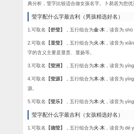
典分析，莹字比较适合做女孩名字。卜易居为您优
莹字配什么字最吉利（男孩精选好名）
1.可取名
【舒莹】
，五行组合为
金
-
木
，读音为 shū 
2.可取名
【显莹】
，五行组合为
火
-
木
，读音为 xiǎn
字的含义主要是显贵、显扬等。
3.可取名
【莹洲】
，五行组合为
木
-
水
，读音为 yíng
4.可取名
【莹源】
，五行组合为
木
-
水
，读音为 yíng
源。
5.可取名
【莹乐】
，五行组合为
木
-
火
，读音为 yíng
莹字配什么字最吉利（女孩精选好名）
1.可取名
【德莹】
，五行组合为
火
-
木
，读音为 dé y