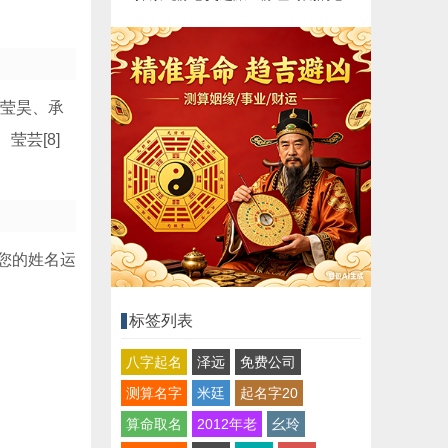
、莹昊、承
莹芸[8]
您的姓名运
标签列表
八字起名
泽远
免费公司
测算名字
米廷
起名字20
算命取名
2012年老
幺玲