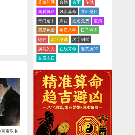
算命的网
合婚
合雨
传驰
周易算命
风水算命
赛班是什
奇门遁甲
则西
姓名免费
湛清
周易免费
生辰八字
日子查询
德登
名字测试
名字测试
属马的人
在线算命
老黄历20
良辰吉日
生宝宝取名