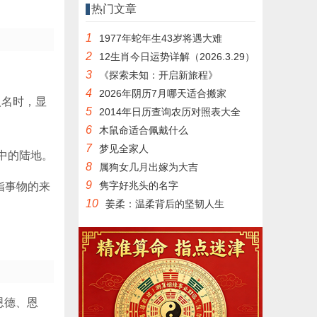
热门文章
1
1977年蛇年生43岁将遇大难
2
12生肖今日运势详解（2026.3.29）
3
《探索未知：开启新旅程》
4
2026年阴历7月哪天适合搬家
人名时，显
5
2014年日历查询农历对照表大全
6
木鼠命适合佩戴什么
7
梦见全家人
水中的陆地。
8
属狗女几月出嫁为大吉
9
隽字好兆头的名字
指事物的来
10
姜柔：温柔背后的坚韧人生
恩德、恩