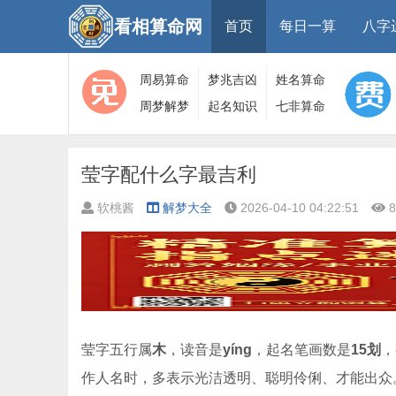
看相算命网
首页
每日一算
八字
周易算命
梦兆吉凶
姓名算命
周梦解梦
起名知识
七非算命
大全
算命
网
莹字配什么字最吉利
软桃酱
解梦大全
2026-04-10 04:22:51
8
莹字五行属
木
，读音是
yíng
，起名笔画数是
15划
，
作人名时，多表示光洁透明、聪明伶俐、才能出众