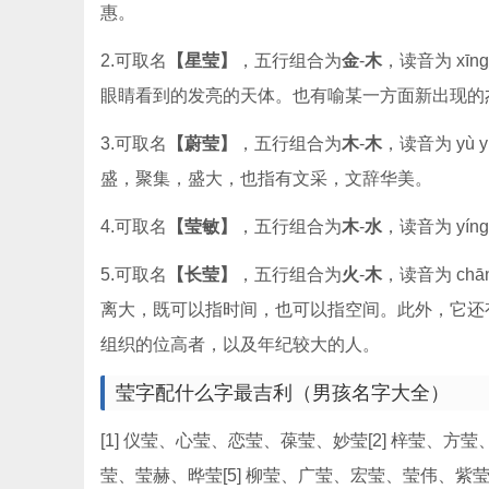
惠。
2.可取名
【星莹】
，五行组合为
金
-
木
，读音为 xīng
眼睛看到的发亮的天体。也有喻某一方面新出现的
3.可取名
【蔚莹】
，五行组合为
木
-
木
，读音为 yù y
盛，聚集，盛大，也指有文采，文辞华美。
4.可取名
【莹敏】
，五行组合为
木
-
水
，读音为 yíng
5.可取名
【长莹】
，五行组合为
火
-
木
，读音为 chān
离大，既可以指时间，也可以指空间。此外，它还有
组织的位高者，以及年纪较大的人。
莹字配什么字最吉利（男孩名字大全）
[1] 仪莹、心莹、恋莹、葆莹、妙莹[2] 梓莹、方
莹、莹赫、晔莹[5] 柳莹、广莹、宏莹、莹伟、紫莹[