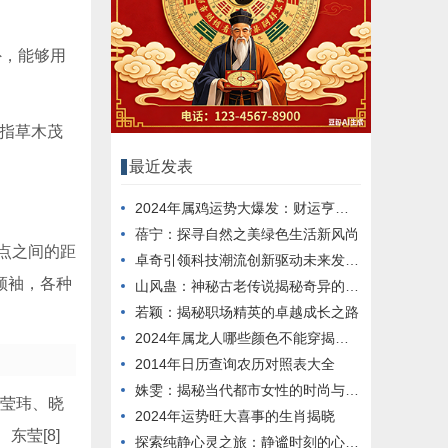
外，能够用
，指草木茂
最近发表
2024年属鸡运势大爆发：财运亨通事业腾飞
蓓宁：探寻自然之美绿色生活新风尚
两点之间的距
卓奇引领科技潮流创新驱动未来发展趋势
领袖，各种
山风蛊：神秘古老传说揭秘奇异的蛊毒之谜
若颖：揭秘职场精英的卓越成长之路
2024年属龙人哪些颜色不能穿揭秘吉凶禁忌
2014年日历查询农历对照表大全
姝雯：揭秘当代都市女性的时尚与梦想
、莹玮、晓
2024年运势旺大喜事的生肖揭晓
东莹[8]
探索纯静心灵之旅：静谧时刻的心灵觉醒