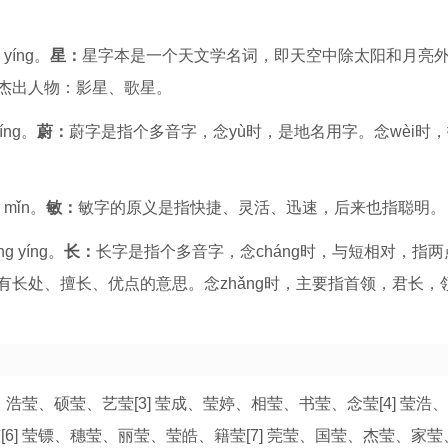
 yíng。
星：
星字本是一个天文学名词，即天空中除太阳和月亮
杰出人物：影星、歌星。
íng。
蔚：
蔚字是指个多音字，念yù时，是地名用字。念wèi时
 mǐn。
敏：
敏字的原义是指快捷、灵活、迅速，后来也指聪明。
g yíng。
长：
长字是指个多音字，念cháng时，与短相对，指
长处、擅长、优点的意思。念zhǎng时，主要指首领，君长，
莹、浩莹、硕莹、艺莹[3] 莹成、莹婷、相莹、书莹、念莹[4] 莹浩
6] 莹镖、穗莹、丽莹、莹皓、籍莹[7] 莞莹、国莹、杰莹、家莹、