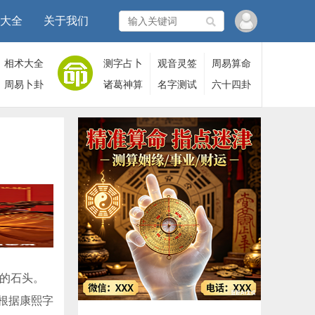
大全
关于我们
相术大全
测字占卜
观音灵签
周易算命
周易卜卦
诸葛神算
名字测试
六十四卦
的石头。
根据康熙字