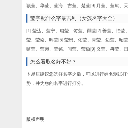
颖莹、华莹、莹海、吉莹、楚莹[9] 月莹、莹斌、
莹字配什么字最吉利（女孩名字大全）
[1] 莹达、莹宁、璐莹、贺莹、嗣莹[2] 善莹、怡
莹、莹焱、晖莹[5] 莹恩、佑莹、青莹、边莹、昭莹[
曙莹、莹宛、莹铭、闻莹、莹硕[9] 义莹、冉莹、
怎么看取名好不好？
卜易居建议您选好名字之后，可以进行姓名测试打
势，并为您的名字进行打分。
版权声明