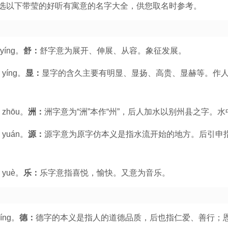
选以下带莹的好听有寓意的名字大全，供您取名时参考。
yíng。
舒：
舒字意为展开、伸展、从容。象征发展。
 yíng。
显：
显字的含久主要有明显、显扬、高贵、显赫等。作
 zhōu。
洲：
洲字意为“洲”本作“州”，后人加水以别州县之字。
 yuán。
源：
源字意为原字仿本义是指水流开始的地方。后引申
 yuè。
乐：
乐字意指喜悦，愉快。又意为音乐。
íng。
德：
德字的本义是指人的道德品质，后也指仁爱、善行；