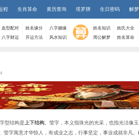
运程
生肖算命
黄历查询
塔罗牌
生日密码
解梦
血型配对
姓名缘分
八字姻缘
姓名知识
姓氏大全
八字财运
开运方法
风水知识
周公解梦
姓名算命
4
字型结构是
上下结构
。莹字，本义指珠光的光采，也指光洁像玉
。莹字寓意才华惊人，有成业之志，行事坚定，事业成就非凡。