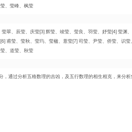
天莹、莹峰、枫莹
莹、莹翠、辰莹、庆莹[3] 辉莹、竣莹、莹良、羽莹、妤莹[4] 莹渊
6] 甫莹、莹秋、莹玙、莹楹、薏莹[7] 司莹、尹莹、侨莹、识莹、
囯莹、道莹、秋莹
分，通过分析五格数理的吉凶，及五行数理的相生相克，来分析