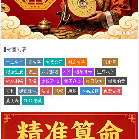
标签列表
十二生肖
算名字
免费公司
测算名字
算卦网
根据生辰
馨宝
八字起名
8字
测车牌号
生成八字
姓名测缘
凡溪
麦玲玲20
童子命查
今日财神
搬家的黄
可利
缘份测试
泊君
意锐
康扉
卜易居算
免费合婚
黄历表
2012老黄