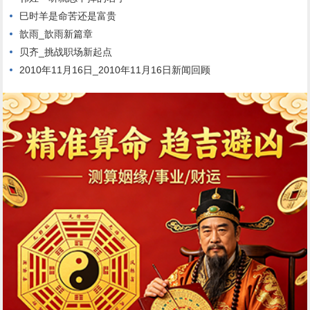
巳时羊是命苦还是富贵
歆雨_歆雨新篇章
贝齐_挑战职场新起点
2010年11月16日_2010年11月16日新闻回顾