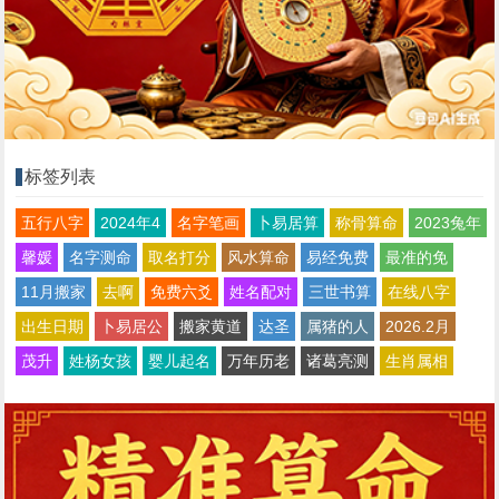
标签列表
五行八字
2024年4
名字笔画
卜易居算
称骨算命
2023兔年
馨媛
名字测命
取名打分
风水算命
易经免费
最准的免
11月搬家
去啊
免费六爻
姓名配对
三世书算
在线八字
出生日期
卜易居公
搬家黄道
达圣
属猪的人
2026.2月
茂升
姓杨女孩
婴儿起名
万年历老
诸葛亮测
生肖属相