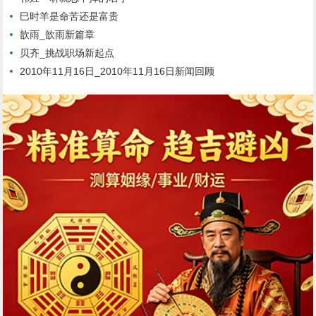
巳时羊是命苦还是富贵
歆雨_歆雨新篇章
贝齐_挑战职场新起点
2010年11月16日_2010年11月16日新闻回顾