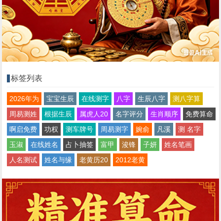
标签列表
2026年为
宝宝生辰
在线测字
八字
生辰八字
测八字算
周易测姓
根据生辰
属虎人20
名字评分
生肖顺序
免费算命
啊启免费
功权
测车牌号
周易测字
婉俞
凡溪
测 名字
玉淑
在线姓名
占卜抽签
富甲
浚锋
子妍
姓名笔画
人名测试
姓名与缘
老黄历20
2012老黄