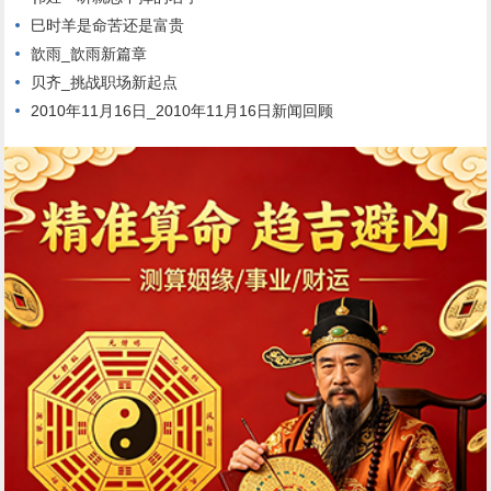
巳时羊是命苦还是富贵
歆雨_歆雨新篇章
贝齐_挑战职场新起点
2010年11月16日_2010年11月16日新闻回顾