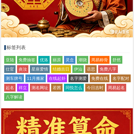
标签列表
亚陆
免费抽签
优洛
丽原
灵念
潮骁
周易称骨
舒然
仕官
炎汝
星座爱情
结婚吉日
伊汕
语思
免费八字
测车牌号
11月搬家
在线起卦
名字测爱
免费在线
名字配对
起名
祥立
测名网址
若茜
同悦怎么
今日吉时
周易起名
八字解读