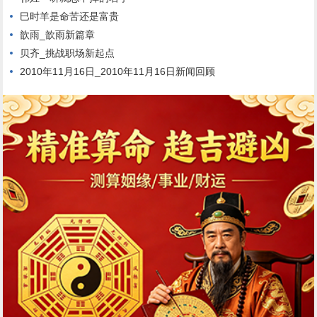
巳时羊是命苦还是富贵
歆雨_歆雨新篇章
贝齐_挑战职场新起点
2010年11月16日_2010年11月16日新闻回顾