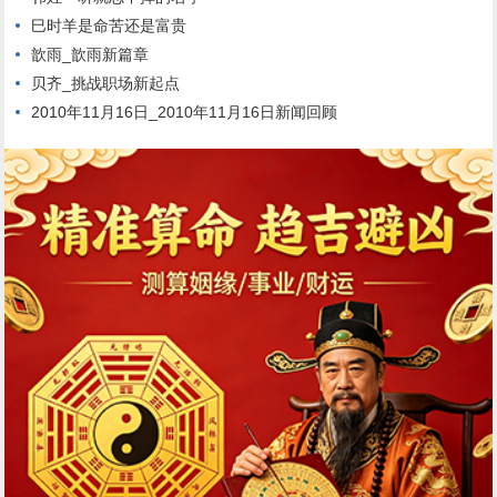
巳时羊是命苦还是富贵
歆雨_歆雨新篇章
贝齐_挑战职场新起点
2010年11月16日_2010年11月16日新闻回顾