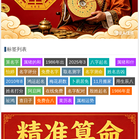
标签列表
算名字
属猪的和
1986年出
2025年3
八字起名
属猪和什
怡婷
名字评分
免费名字
取名测字
名字测命
姓名吉凶
2010年8
鸿运起名
梅花易数
卜易居免
11月搬家
用生辰八
姓名打分
阿启网
在线免费
名字配对
殷姓起名
1986年是
祉鸿
查日子
免费合八
黄历表
属相运势